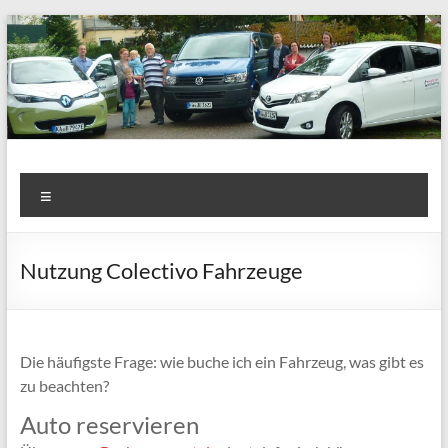
Zum
Inhalt
springen
Colectivo Carsharing e.V.
Carsharing in Heidelsheim
Menü
Nutzung Colectivo Fahrzeuge
Die häufigste Frage: wie buche ich ein Fahrzeug, was gibt es
zu beachten?
Auto reservieren