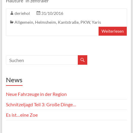
Hautüre” in zentraler
deriehol
31/10/2016
Allgemein
,
Helmsheim
,
Kantstraße
,
PKW
,
Yaris
Weiterlesen
News
Neue Fahrzeuge in der Region
Schnitzeljagd Teil 3: Große Dinge…
Es ist…eine Zoe