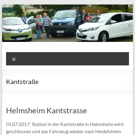
Zum
Inhalt
springen
Colectivo Carsharing e.V.
Carsharing in Heidelsheim
Menü
Kantstraße
Helmsheim Kantstrasse
01.07.2017: Station in der Kantstraße in Helmsheim wird
geschlossen und das Fahrzeug wieder nach Heidelsheim