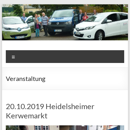
Zum
Inhalt
springen
Colectivo Carsharing e.V.
Carsharing in Heidelsheim
Menü
Veranstaltung
20.10.2019 Heidelsheimer
Kerwemarkt